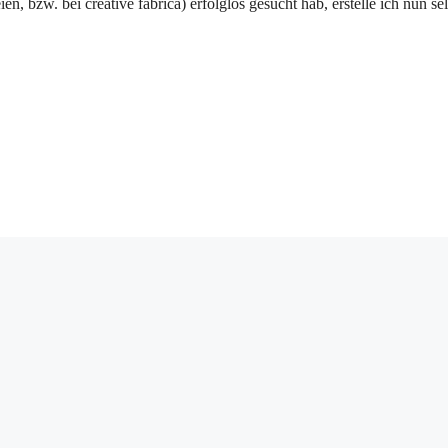
 bzw. bei creative fabrica) erfolglos gesucht hab, erstelle ich nun sel