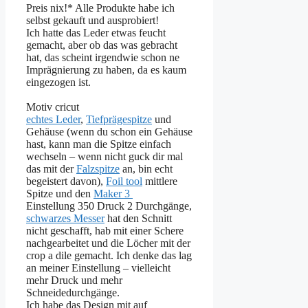
Preis nix!* Alle Produkte habe ich
selbst gekauft und ausprobiert!
Ich hatte das Leder etwas feucht
gemacht, aber ob das was gebracht
hat, das scheint irgendwie schon ne
Imprägnierung zu haben, da es kaum
eingezogen ist.
Motiv cricut
echtes Leder
,
Tiefprägespitze
und
Gehäuse (wenn du schon ein Gehäuse
hast, kann man die Spitze einfach
wechseln – wenn nicht guck dir mal
das mit der
Falzspitze
an, bin echt
begeistert davon),
Foil tool
mittlere
Spitze und den
Maker 3
Einstellung 350 Druck 2 Durchgänge,
schwarzes Messer
hat den Schnitt
nicht geschafft, hab mit einer Schere
nachgearbeitet und die Löcher mit der
crop a dile gemacht. Ich denke das lag
an meiner Einstellung – vielleicht
mehr Druck und mehr
Schneidedurchgänge.
Ich habe das Design mit auf