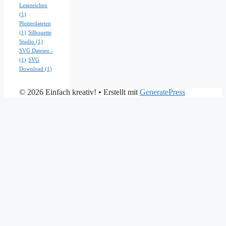
Lesezeichen
(1)
Plotterdateien
(1)
Silhouette
Studio
(1)
SVG Dateien -
(1)
SVG
Download
(1)
© 2026 Einfach kreativ!
• Erstellt mit
GeneratePress